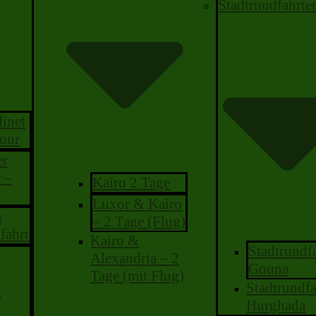
Stadtrundfahrte
inet
our
er
 –
Kairo 2 Tage
Luxor & Kairo
n
– 2 Tage (Flug)
fahrt
Kairo &
Stadtrundf
Alexandria – 2
Gouna
Tage (mit Flug)
Stadtrundfa
–
Hurghada