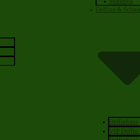
Mahmya
Delfine & Schno
Delfinhaus
VIP Delfin