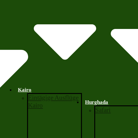
Kairo
Eintägige Ausflüge
Hurghada
Kairo
Safari