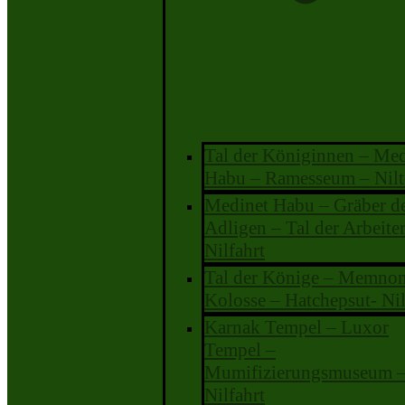
Tal der Königinnen – Med
Habu – Ramesseum – Nilt
Medinet Habu – Gräber d
Adligen – Tal der Arbeiter
Nilfahrt
Tal der Könige – Memno
Kolosse – Hatchepsut- Nil
Karnak Tempel – Luxor
Tempel –
Mumifizierungsmuseum 
Nilfahrt