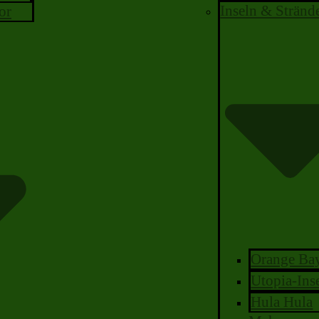
Inseln & Stränd
or
Orange Ba
Utopia-Ins
Hula Hula