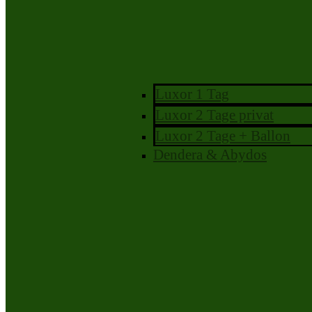
Luxor 1 Tag
Luxor 2 Tage privat
Luxor 2 Tage + Ballon
Dendera & Abydos