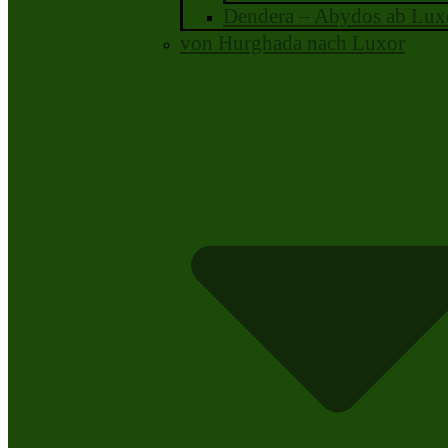
Dendera – Abydos ab Lux
von Hurghada nach Luxor