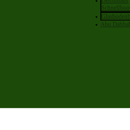
Delfinhaus
Schnellboo
Glasboden
Abu Dabba