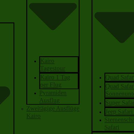
Kairo
Tagestour
Quad Safar
Kairo 1 Tag
per Flug
Quad Safar
Pyramiden
Sonnenunt
Ausflug
Super Safa
Zweitägige Ausflüge
Jeep Safar
Kairo
Sternensch
Safari