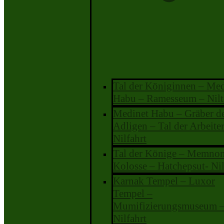
Tal der Königinnen – Med
Habu – Ramesseum – Nilt
Medinet Habu – Gräber d
Adligen – Tal der Arbeiter
Nilfahrt
Tal der Könige – Memno
Kolosse – Hatchepsut- Nil
Karnak Tempel – Luxor
Tempel –
Mumifizierungsmuseum 
Nilfahrt