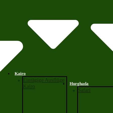
Kairo
Eintägige Ausflüge
Hurghada
Kairo
Safari