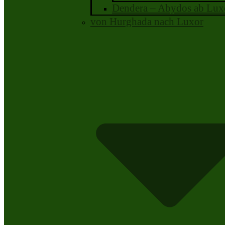
Dendera – Abydos ab Lux
von Hurghada nach Luxor