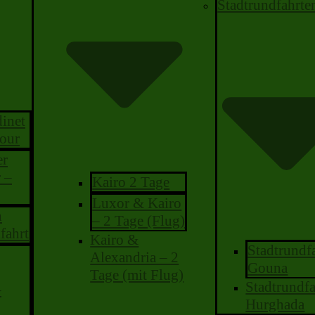
Stadtrundfahrte
inet
our
er
 –
Kairo 2 Tage
Luxor & Kairo
n
– 2 Tage (Flug)
fahrt
Kairo &
Stadtrundf
Alexandria – 2
Gouna
Tage (mit Flug)
Stadtrundfa
–
Hurghada