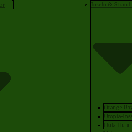
Inseln & Stränd
or
Orange Ba
Utopia-Ins
Hula Hula