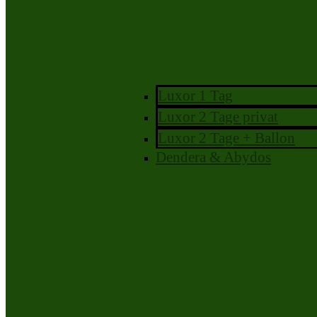
Luxor 1 Tag
Luxor 2 Tage privat
Luxor 2 Tage + Ballon
Dendera & Abydos