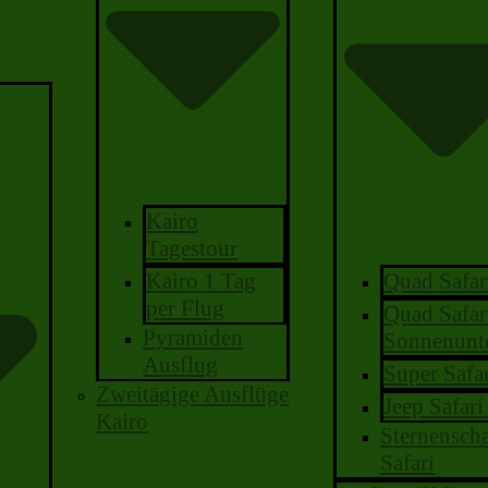
Kairo
Tagestour
Quad Safar
Kairo 1 Tag
per Flug
Quad Safar
Pyramiden
Sonnenunt
Ausflug
Super Safa
Zweitägige Ausflüge
Jeep Safar
Kairo
Sternensch
Safari