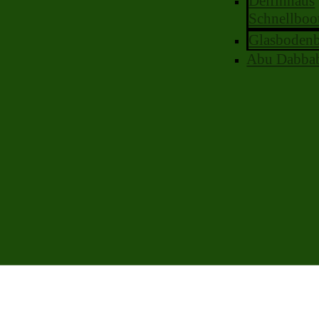
Delfinhaus
Schnellboo
Glasboden
Abu Dabba